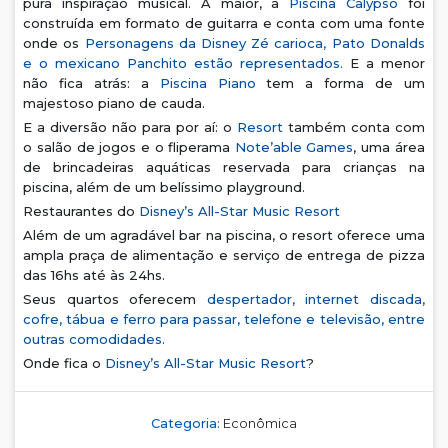
pura inspiração musical. A maior, a
Piscina Calypso
foi
construída em formato de guitarra e conta com uma fonte
onde os
Personagens da Disney Zé carioca, Pato Donalds
e o mexicano Panchito estão representados.
E a menor
não fica atrás: a
Piscina Piano
tem a forma de um
majestoso piano de cauda.
E a diversão não para por aí: o
Resort
também conta com
o salão de jogos e o fliperama
Note’able Games
, uma área
de brincadeiras aquáticas reservada para crianças na
piscina, além de um belíssimo playground.
Restaurantes do
Disney’s All-Star Music Resort
Além de um agradável bar na piscina, o resort oferece uma
ampla praça de alimentação e serviço de entrega de pizza
das 16hs até às 24hs.
Seus quartos oferecem
despertador, internet discada,
cofre, tábua e ferro para passar, telefone e televisão, entre
outras comodidades.
Onde fica o
Disney’s All-Star Music Resort
?
Categoria:
Econômica