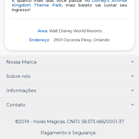
E quanto mais dias você passar no
Disney's Animal
Kingdom
Theme Park
, mais barato vai custar seu
ingresso!
Área:
Walt Disney World Resorts
Endereço:
2901 Osceola Pkwy, Orlando
Nossa Marca
Sobre nós
Informações
Contato
©2019 - Horas Mágicas. CNPJ: 58.573.486/0001-37
Pagamento e Segurança: