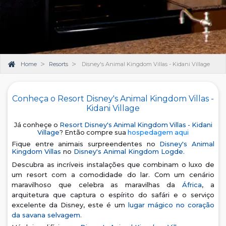
Home
Resorts
Disney's Animal Kingdom Villas - Kidani Village
Conheça o Resort Disney's Animal Kingdom Villas -
Kidani Village
Já conheçe o
Resort Disney's Animal Kingdom Villas - Kidani
Village
? Então compre sua
hospedagem aqui
Fique entre animais surpreendentes no
Disney's Animal
Kingdom Villas
no
Disney's Animal Kingdom Logde.
Descubra as incríveis instalações que combinam o luxo de
um resort com a comodidade do lar. Com um cenário
maravilhoso que celebra as maravilhas da
África
, a
arquitetura que captura o espírito do safári e o serviço
excelente da Disney, este é um
lugar mágico no coração
da savana selvagem.