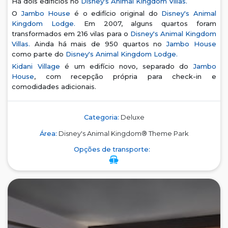
Há dois edifícios no
Disney's Animal Kingdom Villas.
O
Jambo House
é o edifício original do
Disney's Animal
Kingdom Lodge.
Em 2007, alguns quartos foram
transformados em 216 vilas para o
Disney's Animal Kingdom
Villas.
Ainda há mais de 950 quartos no
Jambo House
como parte do
Disney's Animal Kingdom Lodge.
Kidani Village
é um edifício novo, separado do
Jambo
House
, com recepção própria para check-in e
comodidades adicionais.
Categoria:
Deluxe
Área:
Disney's Animal Kingdom® Theme Park
Opções de transporte: