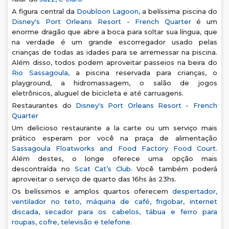
A figura central da
Doubloon Lagoon,
a belíssima piscina do
Disney's Port Orleans Resort - French Quarter
é um
enorme dragão que abre a boca para soltar sua língua, que
na verdade é um grande escorregador usado pelas
crianças de todas as idades para se arremessar na piscina.
Além disso, todos podem aproveitar passeios na beira do
Rio Sassagoula,
a piscina reservada para crianças, o
playground, a hidromassagem, o salão de jogos
eletrônicos, aluguel de bicicleta e até carruagens.
Restaurantes do
Disney's Port Orleans Resort - French
Quarter
Um delicioso restaurante a la carte ou um serviço mais
prático esperam por você na praça de alimentação
Sassagoula Floatworks and Food Factory Food Court.
Além destes, o longe oferece uma opção mais
descontraída no
Scat Cat’s Club.
Você também poderá
aproveitar o serviço de quarto das 16hs às 23hs.
Os belíssimos e amplos quartos oferecem
despertador,
ventilador no teto, máquina de café, frigobar, internet
discada, secador para os cabelos, tábua e ferro para
roupas, cofre, televisão e telefone.