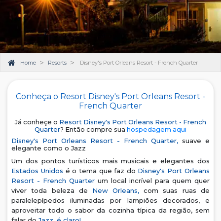
Home
Resorts
Disney's Port Orleans Resort - French Quarter
Conheça o Resort Disney's Port Orleans Resort -
French Quarter
Já conheçe o
Resort Disney's Port Orleans Resort - French
Quarter
? Então compre sua
hospedagem aqui
Disney's Port Orleans Resort - French Quarter,
suave e
elegante como o Jazz
Um dos pontos turísticos mais musicais e elegantes dos
Estados Unidos
é o tema que faz do
Disney's Port Orleans
Resort - French Quarter
um local incrível para quem quer
viver toda beleza de
New Orleans,
com suas ruas de
paralelepípedos iluminadas por lampiões decorados, e
aproveitar todo o sabor da cozinha típica da região, sem
falar do
Jazz, é claro!